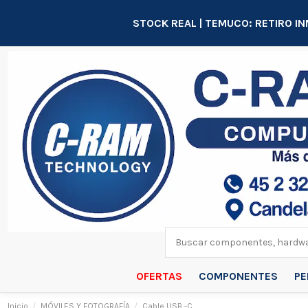
STOCK REAL | TEMUCO: RETIRO IN
OFERTAS
COMPONENTES
PE
Inicio
MÓVILES Y FOTOGRAFÍA
Cable USB -C