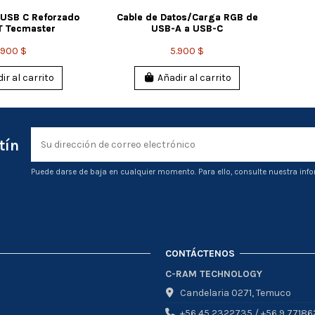
 USB C Reforzado
Cable de Datos/Carga RGB de
T Tecmaster
USB-A a USB-C
.900 $
5.900 $
ir al carrito
Añadir al carrito
tín
Puede darse de baja en cualquier momento. Para ello, consulte nuestra info
CONTÁCTENOS
C-RAM TECHNOLOGY
Candelaria 0271, Temuco
+56 45 2322735 / +56 9 77186