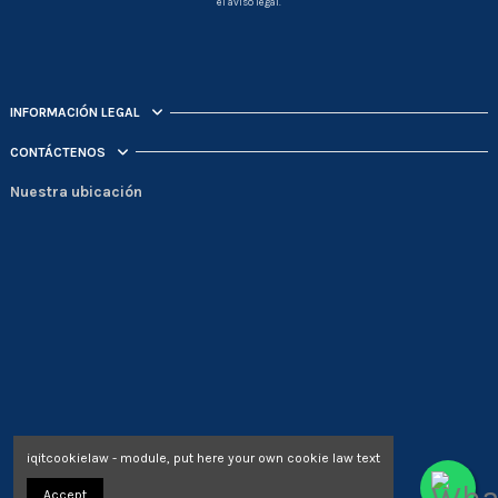
el aviso legal.
INFORMACIÓN LEGAL
CONTÁCTENOS
Nuestra ubicación
iqitcookielaw - module, put here your own cookie law text
Accept