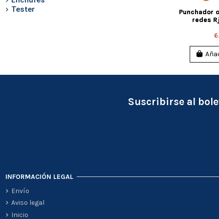
Tester
Punchador o
redes Rj
6
Añad
Suscribirse al bole
INFORMACIÓN LEGAL
Envío
Aviso legal
Inicio