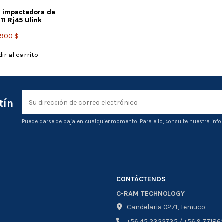
 impactadora de
11 Rj45 Ulink
.900 $
ir al carrito
tín
Puede darse de baja en cualquier momento. Para ello, consulte nuestra info
CONTÁCTENOS
C-RAM TECHNOLOGY
Candelaria 0271, Temuco
+56 45 2322735 / +56 9 77186