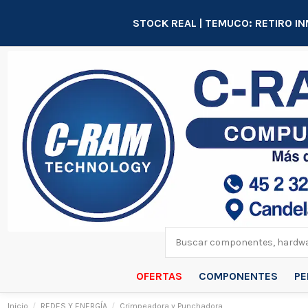
STOCK REAL | TEMUCO: RETIRO IN
OFERTAS
COMPONENTES
PE
Inicio
REDES Y ENERGÍA
Crimpeadora y Punchadora