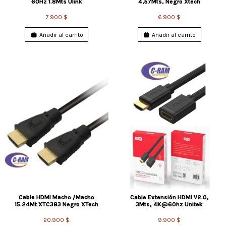
60Hz 1.8Mts Ulink
4,57Mts, Negro Xtech
7.900 $
6.900 $
Añadir al carrito
Añadir al carrito
Cable HDMI Macho /Macho
Cable Extensión HDMI V2.0,
15.24Mt XTC383 Negro XTech
3Mts, 4K@60hz Unitek
20.900 $
9.900 $